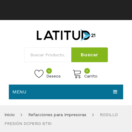
Buscar
0
0
Deseos
Carrito
MENU
No products in the cart.
HOME
Inicio
Refacciones para Impresoras
RODILLO
NOSOTROS
PRESIÓN DCP8150 8710
TIENDA