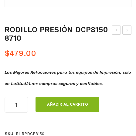
RODILLO PRESIÓN DCP8150
8710
ODI
ODI
LL
LL
$
479.00
O
O
PR
DE
Las Mejores Refacciones para tus equipos de Impresión, solo
ESI
CA
ÓN
LO
en Latitud21.mx compras seguras y confiables.
DC
R
P80
PA
RODILLO
AÑADIR AL CARRITO
60/
RA
PRESIÓN
DCP8150
806
SH
8710
5/8
AR
cantidad
080
P
SKU:
RI-RPDCP8150