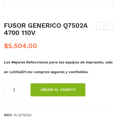
FUSOR GENERICO Q7502A
4700 110V
IT
AN
DE
DA
$
5,504.00
GO
DE
MA
TR
Las Mejores Refacciones para tus equipos de Impresión, solo
S
AN
SC
SFE
en Latitud21.mx compras seguras y confiables.
AN
RE
ER
NCI
FUSOR
AÑADIR AL CARRITO
CA
A
GENERICO
Q7502A
NO
470
4700
N
0
110V
DR-
110
SKU:
RI-Q7502A
cantidad