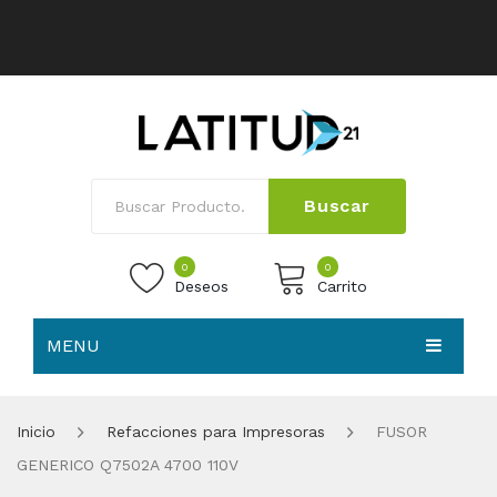
Buscar
0
0
Deseos
Carrito
MENU
No products in the cart.
HOME
Inicio
Refacciones para Impresoras
FUSOR
NOSOTROS
GENERICO Q7502A 4700 110V
TIENDA