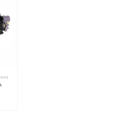
ORAS
A