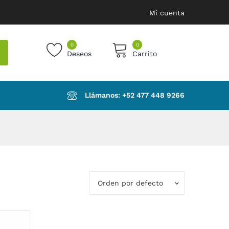
Mi cuenta
0
0
Deseos
Carrito
products in the cart.
Llámanos: ‪+52 477 448 9266‬
Orden por defecto