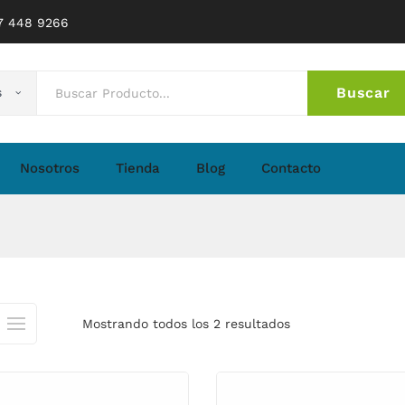
77 448 9266
Buscar
s
No 
Nosotros
Tienda
Blog
Contacto
Mostrando todos los 2 resultados