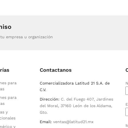
miso
tu empresa u organización
rías
Contactanos
nes para
Comercializadora Latitud 21 S.A. de
N
as
C.V.
nes para
Dirección:
C. del Fuego 407, Jardines
ras
E
del Moral, 37160 León de los Aldama,
as y
Gto.
cionales
Email:
ventas@latitud21.mx
M
nérico y