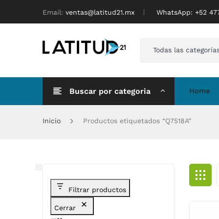
Email:
ventas@latitud21.mx
WhatsApp: ‪+52 4
Todas las categoría
Buscar por categoria
Home
Inicio
Productos etiquetados “Q7518A”
Filtrar productos
Cerrar