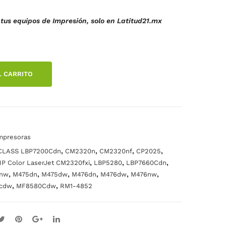
TR
DE
tus equipos de Impresión, solo en Latitud21.mx
AN
TR
SF
AN
.
ER
SF
EN
ER
L CARRITO
CIA
EN
CP2
CIA
025
CP2
DN
025
ORI
DN
mpresoras
GIN
M4
,
,
,
,
eCLASS LBP7200Cdn
CM2320n
CM2320nf
CP2025
AL
76n
,
,
,
P Color LaserJet CM2320fxi
LBP5280
LBP7660Cdn
,
,
,
,
,
,
nw
M475dn
M475dw
M476dn
M476dw
M476nw
,
,
cdw
MF8580Cdw
RM1-4852