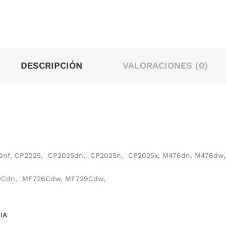
DESCRIPCIÓN
VALORACIONES (0)
20nf, CP2025, CP2025dn, CP2025n, CP2025x, M476dn, M476d
60Cdn, MF726Cdw, MF729Cdw,
CIA