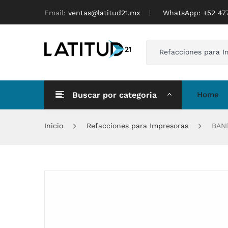
Email:
ventas@latitud21.mx
WhatsApp: ‪+52 4
Refacciones para I
Buscar por categoria
Home
Inicio
Refacciones para Impresoras
BAND