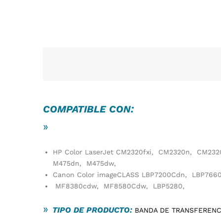
COMPATIBLE CON:
»
HP Color LaserJet CM2320fxi, CM2320n, CM23
M475dn, M475dw,
Canon Color imageCLASS LBP7200Cdn, LBP76
MF8380cdw, MF8580Cdw, LBP5280,
»
TIPO DE PRODUCTO:
BANDA DE TRANSFEREN