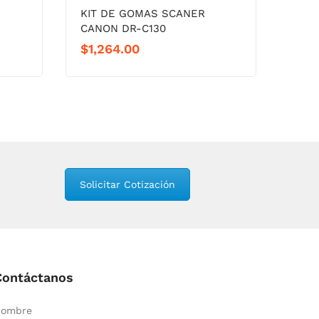
KIT DE GOMAS SCANER
FUS
CANON DR-C130
COLO
$
1,264.00
$
2,
Solicitar Cotización
Contáctanos
ombre