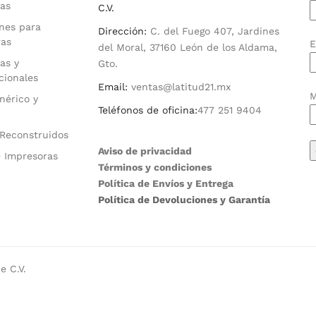
as
C.V.
nes para
Dirección:
C. del Fuego 407, Jardines
ras
E
del Moral, 37160 León de los Aldama,
as y
Gto.
cionales
Email:
ventas@latitud21.mx
M
nérico y
Teléfonos de oficina:
477 251 9404
Reconstruidos
Aviso de privacidad
 Impresoras
Términos y condiciones
Política de Envíos y Entrega
Política de Devoluciones y Garantía
e C.V.