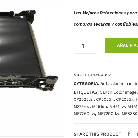
Las Mejores Refacciones para 
compras seguras y confiables
BANDA
AÑADIR A
DE
TRANSFERENCIA
CP2025DN
GENERICA
SKU:
RI-RM1-4852
cantidad
CATEGORÍA:
Refacciones para I
ETIQUETAS:
Canon Color imag
,
,
,
CP2025dn
CP2025n
CP2025x
H
,
,
,
M375nw
M451dn
M451dw
M451
,
,
MF726Cdw
MF729Cdw
MF8380
SHARE THIS PRODUCT