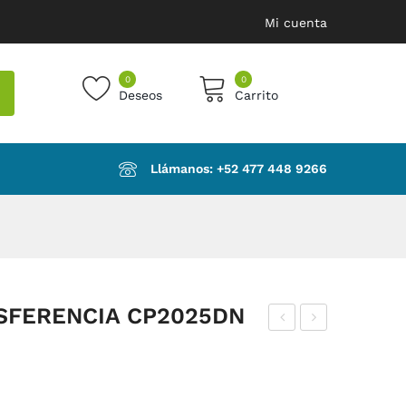
Mi cuenta
0
0
Deseos
Carrito
products in the cart.
Llámanos: ‪+52 477 448 9266‬
SFERENCIA CP2025DN
AN
INT
DA
UR
DE
ON