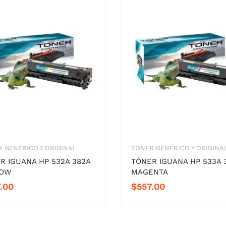
 GENÉRICO Y ORIGINAL
TONER GENÉRICO Y ORIGINA
R IGUANA HP 532A 382A
TÓNER IGUANA HP 533A 
LOW
MAGENTA
.00
$
557.00