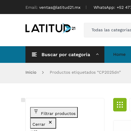
Email:
ventas@latitud21.mx
WhatsApp: ‪+52 4
Todas las categoría
Buscar por categoria
Home
Inicio
Productos etiquetados “CP2025dn”
Filtrar productos
Cerrar