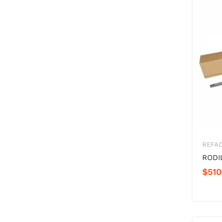
REFAC
RODI
$
510