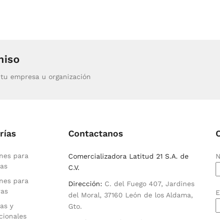
miso
tu empresa u organización
rías
Contactanos
nes para
Comercializadora Latitud 21 S.A. de
N
as
C.V.
nes para
Dirección:
C. del Fuego 407, Jardines
ras
E
del Moral, 37160 León de los Aldama,
as y
Gto.
cionales