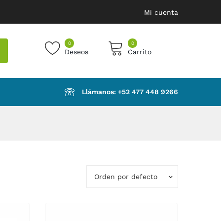
Mi cuenta
0
0
Deseos
Carrito
products in the cart.
Llámanos: ‪+52 477 448 9266‬
Orden por defecto