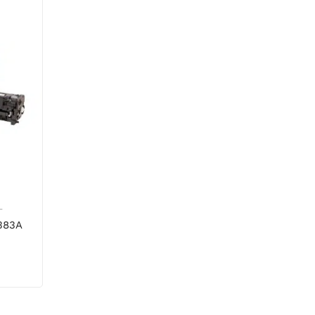
L
383A