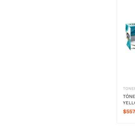
TONER
TÓNE
YEL
$
557