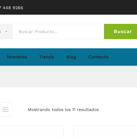
77 448 9266
Buscar
s
No 
Nosotros
Tienda
Blog
Contacto
Mostrando todos los 11 resultados