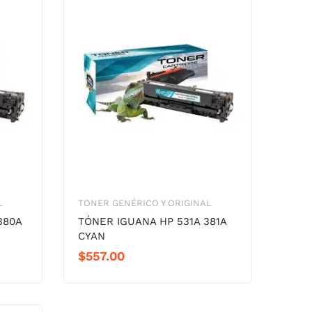
L
TONER GENÉRICO Y ORIGINAL
380A
TÓNER IGUANA HP 531A 381A
CYAN
$
557.00