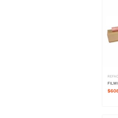
REFAC
FILM
$
60