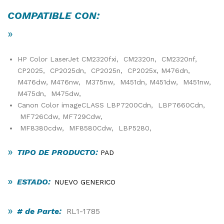
COMPATIBLE CON:
»
HP Color LaserJet CM2320fxi, CM2320n, CM2320nf,
CP2025, CP2025dn, CP2025n, CP2025x, M476dn,
M476dw, M476nw, M375nw, M451dn, M451dw, M451nw,
M475dn, M475dw,
Canon Color imageCLASS LBP7200Cdn, LBP7660Cdn,
MF726Cdw, MF729Cdw,
MF8380cdw, MF8580Cdw, LBP5280,
»
TIPO DE PRODUCTO:
PAD
»
ESTADO:
NUEVO GENERICO
»
# de Parte:
RL1-1785