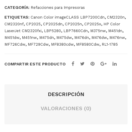
232
CATEGORÍA:
Refacciones para Impresoras
0
ETIQUETAS:
,
,
Canon Color imageCLASS LBP7200Cdn
CM2320n
,
,
,
,
,
CM2320nf
CP2025
CP2025dn
CP2025n
CP2025x
HP Color
,
,
,
,
,
LaserJet CM2320fxi
LBP5280
LBP7660Cdn
M375nw
M451dn
,
,
,
,
,
,
,
M451dw
M451nw
M475dn
M475dw
M476dn
M476dw
M476nw
,
,
,
,
MF726Cdw
MF729Cdw
MF8380cdw
MF8580Cdw
RL1-1785
COMPARTIR ESTE PRODUCTO
DESCRIPCIÓN
VALORACIONES (0)