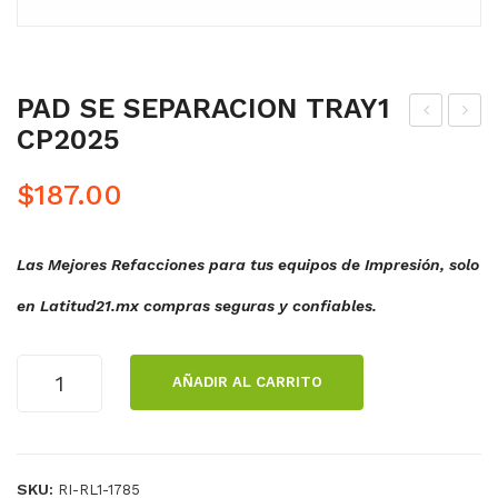
PAD SE SEPARACION TRAY1
CP2025
IT
ODI
DE
LL
$
187.00
MA
O
NT
DE
Las Mejores Refacciones para tus equipos de Impresión, solo
ENI
PR
MIE
ESI
en Latitud21.mx compras seguras y confiables.
NT
ON
O
CP2
PAD
AÑADIR AL CARRITO
CP2
020
SE
SEPARACION
025
TRAY1
DN
CP2025
CM
SKU:
RI-RL1-1785
cantidad