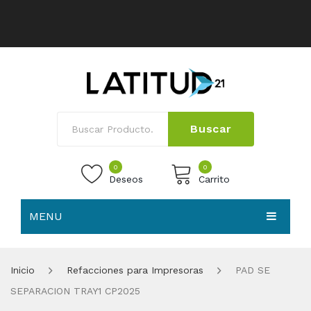
Buscar
0
0
Deseos
Carrito
MENU
No products in the cart.
HOME
Inicio
Refacciones para Impresoras
PAD SE
NOSOTROS
SEPARACION TRAY1 CP2025
TIENDA