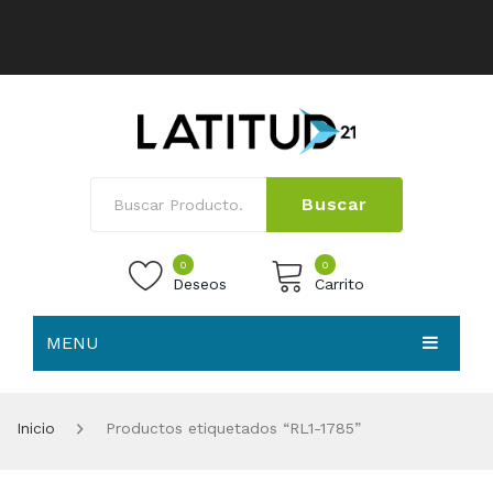
Buscar
0
0
Deseos
Carrito
MENU
No products in the cart.
HOME
Inicio
Productos etiquetados “RL1-1785”
NOSOTROS
TIENDA