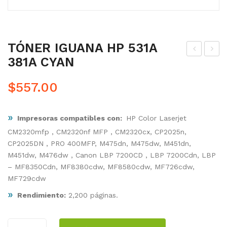
TÓNER IGUANA HP 531A
381A CYAN
ÓN
ÓN
ER
ER
$
557.00
IGU
IGU
AN
AN
»
Impresoras compatibles con:
HP Color Laserjet
A
A
CM2320mfp , CM2320nf MFP , CM2320cx, CP2025n,
HP
HP
CP2025DN , PRO 400MFP, M475dn, M475dw, M451dn,
530
532
M451dw, M476dw , Canon LBP 7200CD , LBP 7200Cdn, LBP
A
A
– MF8350Cdn, MF8380cdw, MF8580cdw, MF726cdw,
380
382
MF729cdw
A
A
»
Rendimiento:
2,200 páginas.
NE
YEL
GR
LO
TÓNER