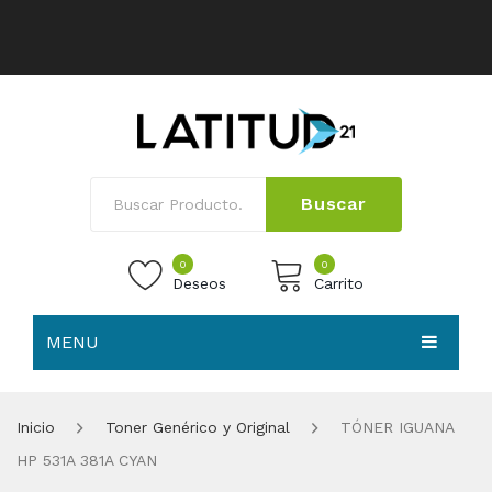
Buscar
0
0
Deseos
Carrito
MENU
No products in the cart.
HOME
Inicio
Toner Genérico y Original
TÓNER IGUANA
NOSOTROS
HP 531A 381A CYAN
TIENDA