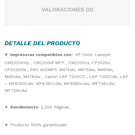
VALORACIONES (0)
DETALLE DEL PRODUCTO
»
Impresoras compatibles con:
HP Color Laserjet
CM2320mfp , CM2320nf MFP , CM2320cx, CP2025n,
CP2025DN , PRO 400MFP, M475dn, M475dw, M451dn,
M451dw, M476dw , Canon LBP 7200CD , LBP 7200Cdn, LBP
– MF8350Cdn, MF8380cdw, MF8580cdw, MF726cdw,
MF729cdw
»
Rendimiento:
2,200 Páginas.
»
Producto 100% garantizado