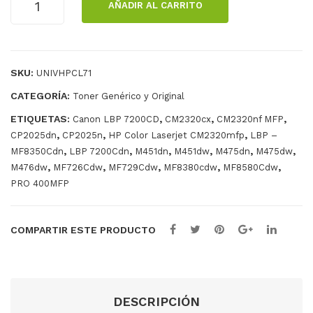
AÑADIR AL CARRITO
O
W
IGUANA
HP
531A
381A
SKU:
UNIVHPCL71
CYAN
cantidad
CATEGORÍA:
Toner Genérico y Original
ETIQUETAS:
,
,
,
Canon LBP 7200CD
CM2320cx
CM2320nf MFP
,
,
,
CP2025dn
CP2025n
HP Color Laserjet CM2320mfp
LBP –
,
,
,
,
,
,
MF8350Cdn
LBP 7200Cdn
M451dn
M451dw
M475dn
M475dw
,
,
,
,
,
M476dw
MF726Cdw
MF729Cdw
MF8380cdw
MF8580Cdw
PRO 400MFP
COMPARTIR ESTE PRODUCTO
DESCRIPCIÓN