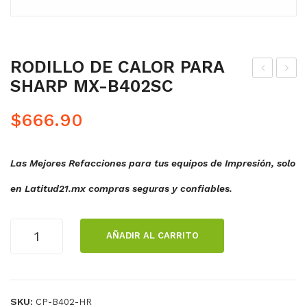
RODILLO DE CALOR PARA
SHARP MX-B402SC
ODI
ODI
LL
LL
$
666.90
O
O
PR
DE
Las Mejores Refacciones para tus equipos de Impresión, solo
ESI
PR
ÓN
ESI
en Latitud21.mx compras seguras y confiables.
DC
ÓN
P81
AL2
RODILLO
AÑADIR AL CARRITO
50
031
DE
CALOR
871
PARA
0
SHARP
SKU:
CP-B402-HR
MX-