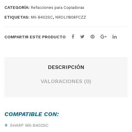
B402SC
CATEGORÍA:
Refacciones para Copiadoras
cantidad
ETIQUETAS:
,
MX-B402SC
NROLI1808FCZZ
COMPARTIR ESTE PRODUCTO
DESCRIPCIÓN
VALORACIONES (0)
COMPATIBLE CON:
»
SHARP MX-B402SC