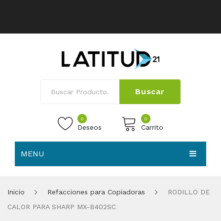
Buscar
0
0
Deseos
Carrito
MENU
No products in the cart.
HOME
Inicio
Refacciones para Copiadoras
RODILLO DE
NOSOTROS
CALOR PARA SHARP MX-B402SC
TIENDA