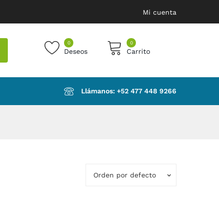
Mi cuenta
0
0
Deseos
Carrito
products in the cart.
Llámanos: ‪+52 477 448 9266‬
Orden por defecto