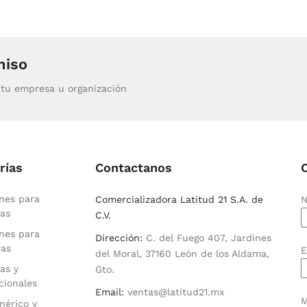
miso
tu empresa u organización
rías
Contactanos
nes para
Comercializadora Latitud 21 S.A. de
N
as
C.V.
nes para
Dirección:
C. del Fuego 407, Jardines
ras
E
del Moral, 37160 León de los Aldama,
as y
Gto.
cionales
Email:
ventas@latitud21.mx
M
nérico y