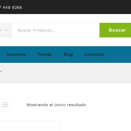
77 448 9266
Buscar
s
No 
Nosotros
Tienda
Blog
Contacto
”
Mostrando el único resultado