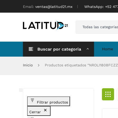
Email:
ventas@latitud21.mx
WhatsApp: ‪+52 4
Todas las categoría
Buscar por categoria
Home
Inicio
Productos etiquetados “NROLI1808FCZZ
Filtrar productos
Cerrar