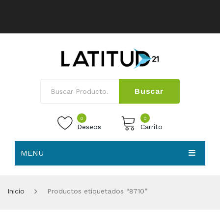
Buscar
0
0
Deseos
Carrito
MENU
No products in the cart.
HOME
Inicio
Productos etiquetados “8710”
NOSOTROS
TIENDA