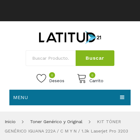
Buscar
0
0
Deseos
Carrito
MENU
No products in the cart.
HOME
Inicio
Toner Genérico y Original
KIT TÓNER
NOSOTROS
GENÉRICO IGUANA 222A / C M Y N / 1.3k Laserjet Pro 3203
TIENDA