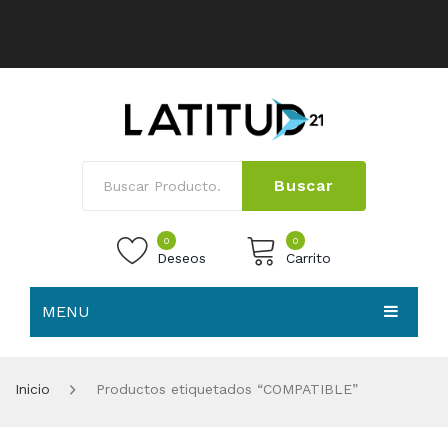
Buscar
0
0
Deseos
Carrito
MENU
No products in the cart.
HOME
Inicio
Productos etiquetados “COMPATIBLE”
NOSOTROS
TIENDA