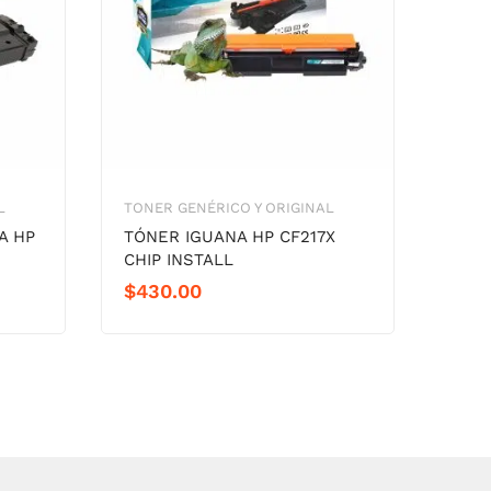
L
TONER GENÉRICO Y ORIGINAL
TONE
A HP
TÓNER IGUANA HP CF217X
TÓNE
CHIP INSTALL
CHIP
$
430.00
$
38