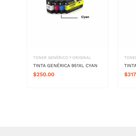
TONER GENÉRICO Y ORIGINAL
TONER
TINTA GENÉRICA 951XL CYAN
TINT
$
250.00
$
317