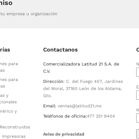
miso
tu empresa u organización
rías
Contactanos
nes para
Comercializadora Latitud 21 S.A. de
N
as
C.V.
nes para
Dirección:
C. del Fuego 407, Jardines
ras
E
del Moral, 37160 León de los Aldama,
as y
Gto.
cionales
Email:
ventas@latitud21.mx
M
nérico y
Teléfonos de oficina:
477 251 9404
Reconstruidos
Aviso de privacidad
 Impresoras