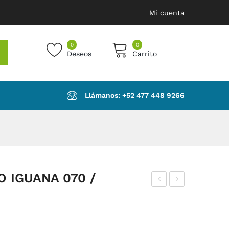
Mi cuenta
0
0
Deseos
Carrito
products in the cart.
Llámanos: ‪+52 477 448 9266‬
 IGUANA 070 /
IT
ÓN
TÓ
ER
NE
GE