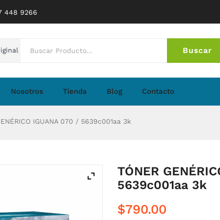
77 448 9266
Buscar
iginal
No 
Nosotros
Tienda
Blog
Contacto
NÉRICO IGUANA 070 / 5639c001aa 3k
TÓNER GENÉRICO
5639c001aa 3k
$
790.00