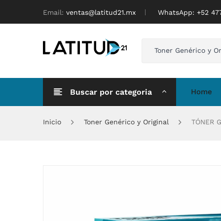
Email:
ventas@latitud21.mx
WhatsApp: ‪+52 4
Toner Genérico y Or
Buscar por categoria
Home
Inicio
Toner Genérico y Original
TÓNER GE