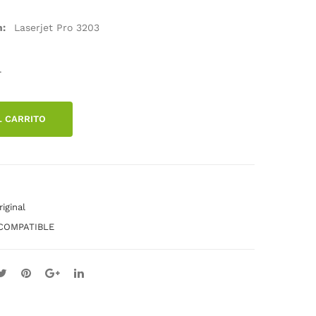
R
NÉ
on:
Laserjet Pro 3203
GE
RIC
NÉ
O
RIC
IGU
.
O
AN
IGU
A
L CARRITO
AN
070
A
h /
222
564
A /
0c0
C M
01a
iginal
Y N
a
COMPATIBLE
/
10.2
1.3k
k
Las
erje