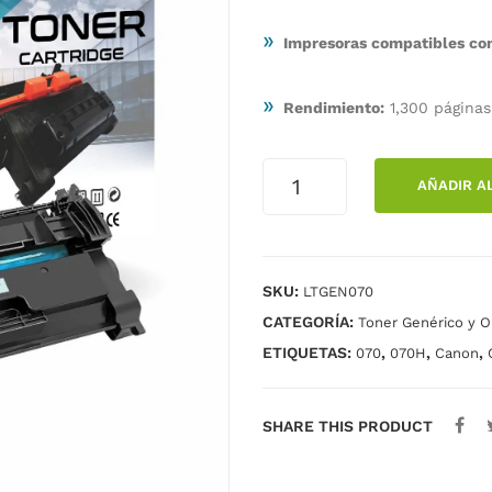
»
Impresoras compatibles c
»
Rendimiento:
1,300 páginas
TÓNER
AÑADIR A
GENÉRICO
IGUANA
070
/
SKU:
LTGEN070
5639c001aa
CATEGORÍA:
3k
Toner Genérico y Or
cantidad
ETIQUETAS:
,
,
,
070
070H
Canon
SHARE THIS PRODUCT