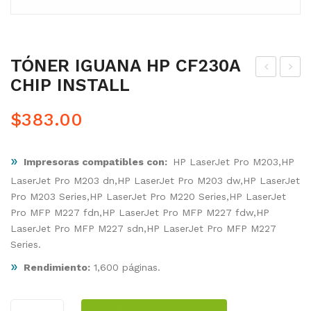
TÓNER IGUANA HP CF230A
CHIP INSTALL
ÓN
ÓN
ER
ER
$
383.00
IGU
IGU
AN
AN
»
Impresoras compatibles con:
HP LaserJet Pro M203,HP
A
A
LaserJet Pro M203 dn,HP LaserJet Pro M203 dw,HP LaserJet
HP
HP
Pro M203 Series,HP LaserJet Pro M220 Series,HP LaserJet
CF2
CF2
Pro MFP M227 fdn,HP LaserJet Pro MFP M227 fdw,HP
26X
30X
LaserJet Pro MFP M227 sdn,HP LaserJet Pro MFP M227
CHI
Series.
P
»
Rendimiento:
1,600 páginas.
INS
TAL
TÓNER