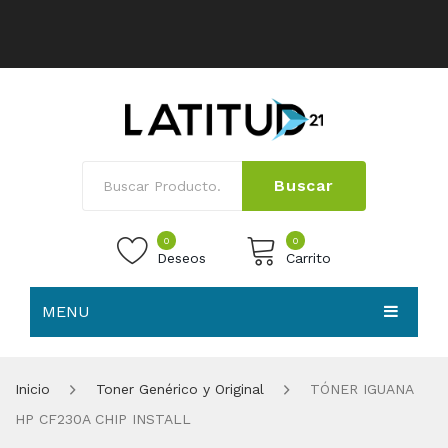
Buscar
0
0
Deseos
Carrito
MENU
No products in the cart.
HOME
Inicio
Toner Genérico y Original
TÓNER IGUANA
NOSOTROS
HP CF230A CHIP INSTALL
TIENDA