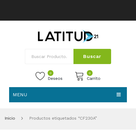
Buscar
0
0
Deseos
Carrito
MENU
No products in the cart.
HOME
Inicio
Productos etiquetados “CF230A”
NOSOTROS
TIENDA