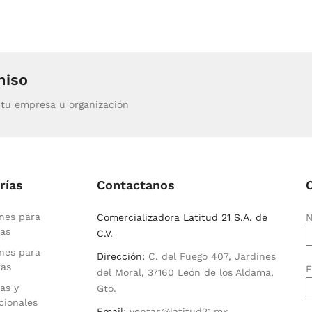
miso
tu empresa u organización
rías
Contactanos
nes para
Comercializadora Latitud 21 S.A. de
N
as
C.V.
nes para
Dirección:
C. del Fuego 407, Jardines
ras
E
del Moral, 37160 León de los Aldama,
as y
Gto.
cionales
Email:
ventas@latitud21.mx