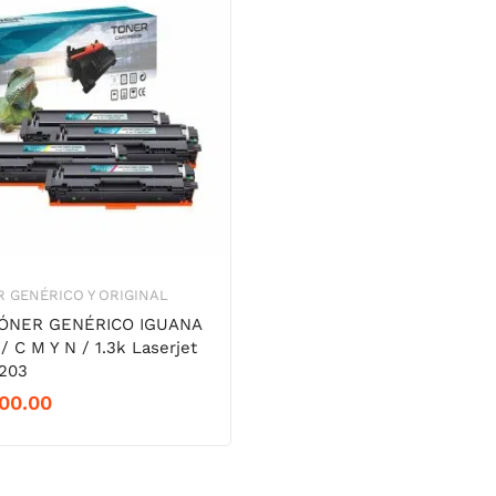
 GENÉRICO Y ORIGINAL
TÓNER GENÉRICO IGUANA
/ C M Y N / 1.3k Laserjet
3203
00.00