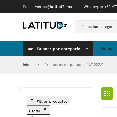
Email:
ventas@latitud21.mx
WhatsApp: ‪+52 4
Todas las categoría
Buscar por categoria
Home
Inicio
Productos etiquetados “W2222A”
Filtrar productos
Cerrar