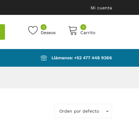
Mi cuenta
0
0
Deseos
Carrito
products in the cart.
Llámanos: ‪+52 477 448 9266‬
Orden por defecto