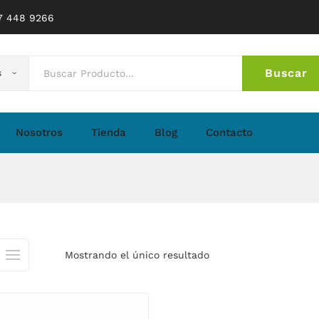
77 448 9266
Buscar
s
No 
Nosotros
Tienda
Blog
Contacto
Mostrando el único resultado