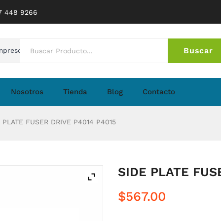
77 448 9266
Buscar
mpresoras
No 
Nosotros
Tienda
Blog
Contacto
 PLATE FUSER DRIVE P4014 P4015
SIDE PLATE FUS
$
567.00