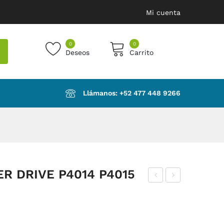
Mi cuenta
0
0
Deseos
Carrito
products in the cart.
Llámanos: ‪+52 477 448 9266‬
ER DRIVE P4014 P4015
ODI
ISA
LL
GR
O
A