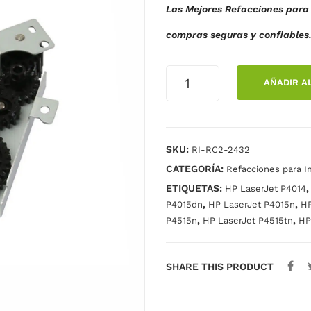
Las Mejores Refacciones para 
compras seguras y confiables
SIDE
AÑADIR A
PLATE
FUSER
DRIVE
P4014
SKU:
RI-RC2-2432
P4015
CATEGORÍA:
cantidad
Refacciones para I
ETIQUETAS:
HP LaserJet P4014
,
,
P4015dn
HP LaserJet P4015n
HP
,
,
P4515n
HP LaserJet P4515tn
HP
SHARE THIS PRODUCT