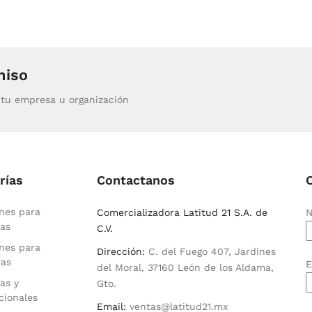
miso
tu empresa u organización
rías
Contactanos
nes para
Comercializadora Latitud 21 S.A. de
N
as
C.V.
nes para
Dirección:
C. del Fuego 407, Jardines
ras
E
del Moral, 37160 León de los Aldama,
as y
Gto.
cionales
Email:
ventas@latitud21.mx