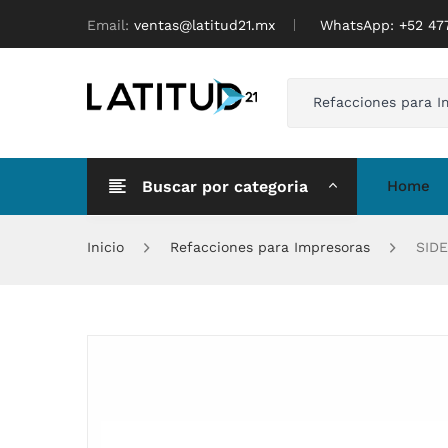
Email:
ventas@latitud21.mx
WhatsApp: ‪+52 4
Refacciones para I
Buscar por categoria
Home
Inicio
Refacciones para Impresoras
SIDE