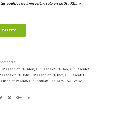
tus equipos de Impresión, solo en Latitud21.mx
DE
AD
TR
F
.
AN
D13
SF
20
L CARRITO
ER
D15
EN
20
CIA
FL3
P40
-
14
143
mpresoras
401
0-
,
,
,
HP LaserJet P4014dn
HP LaserJet P4014n
HP LaserJet
5
000
,
,
 LaserJet P4015tn
HP LaserJet P4015x
HP LaserJet
,
,
 LaserJet P4515x
HP LaserJet P4515xm
RC2-2432