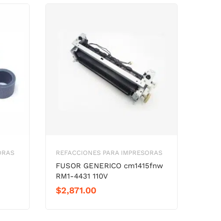
ORAS
REFACCIONES PARA IMPRESORAS
REFA
FUSOR GENERICO cm1415fnw
GOM
RM1-4431 110V
M17
$
2,871.00
$
13