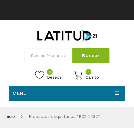
Buscar
0
0
Deseos
Carrito
MENU
No products in the cart.
HOME
Inicio
Productos etiquetados “RC2-2432”
NOSOTROS
TIENDA