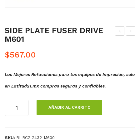
SIDE PLATE FUSER DRIVE
M601
AD
ODI
DE
LL
$
567.00
SE
O
PA
DE
Las Mejores Refacciones para tus equipos de Impresión, solo
RA
TR
CIO
AN
en Latitud21.mx compras seguras y confiables.
N
SFE
TR
RE
SIDE
AÑADIR AL CARRITO
AY2
NCI
PLATE
FUSER
M6
A
DRIVE
01
M6
M601
01
SKU:
RI-RC2-2432-M600
cantidad