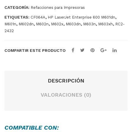
CATEGORÍA:
Refacciones para Impresoras
ETIQUETAS:
,
,
CF064A
HP LaserJet Enterprise 600 M601dn
,
,
,
,
,
,
,
M601n
M602dn
M602n
M602x
M603dn
M603n
M603xh
RC2-
2432
COMPARTIR ESTE PRODUCTO
DESCRIPCIÓN
VALORACIONES (0)
COMPATIBLE CON: