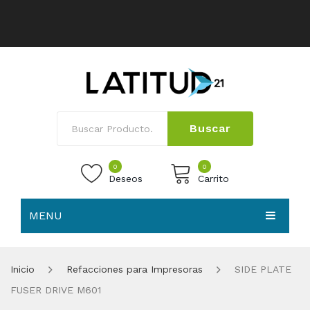
Buscar
0
0
Deseos
Carrito
MENU
No products in the cart.
HOME
Inicio
Refacciones para Impresoras
SIDE PLATE
NOSOTROS
FUSER DRIVE M601
TIENDA