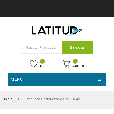
Buscar
0
0
Deseos
Carrito
MENU
No products in the cart.
HOME
Inicio
Productos etiquetados “CF064A”
NOSOTROS
TIENDA