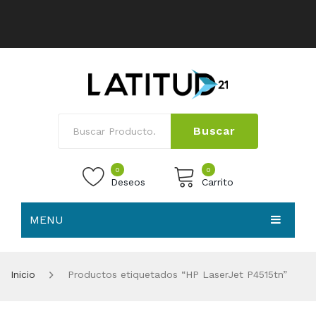
Buscar
0
0
Deseos
Carrito
MENU
No products in the cart.
HOME
Inicio
Productos etiquetados “HP LaserJet P4515tn”
NOSOTROS
TIENDA