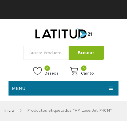
Buscar
0
0
Deseos
Carrito
MENU
No products in the cart.
HOME
Inicio
Productos etiquetados “HP LaserJet P4014”
NOSOTROS
TIENDA