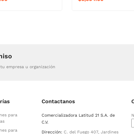
miso
tu empresa u organización
rías
Contactanos
nes para
Comercializadora Latitud 21 S.A. de
N
as
C.V.
nes para
Dirección:
C. del Fuego 407, Jardines