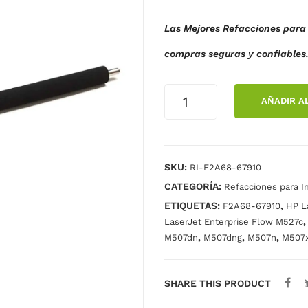
Las Mejores Refacciones para 
compras seguras y confiables
RODILLO
AÑADIR A
DE
TRANSFERENCIA
M501
M506
SKU:
RI-F2A68-67910
M527
CATEGORÍA:
cantidad
Refacciones para I
ETIQUETAS:
,
F2A68-67910
HP L
LaserJet Enterprise Flow M527c
,
,
,
M507dn
M507dng
M507n
M507
SHARE THIS PRODUCT