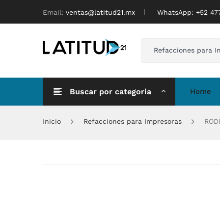
Email:
ventas@latitud21.mx
WhatsApp: ‪+52 4
Refacciones para I
Buscar por categoria
Home
Inicio
Refacciones para Impresoras
RODI