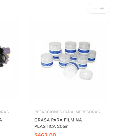
ORAS
REFACCIONES PARA IMPRESORAS
REFA
A
GRASA PARA FILMINA
KIT
PLASTICA 20Gr.
CAN
$
462.00
$
1,