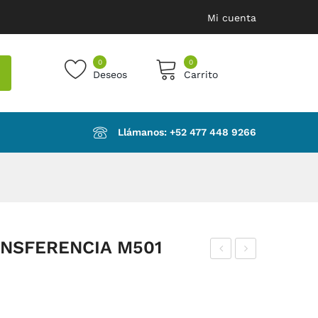
Mi cuenta
0
0
Deseos
Carrito
products in the cart.
Llámanos: ‪+52 477 448 9266‬
ANSFERENCIA M501
ODI
US
LL
OR
O
PAR