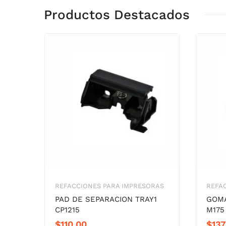
Productos Destacados
REFACCIONES PARA IMPRESORAS
REFA
PAD DE SEPARACION TRAY1
GOMA
CP1215
M175
$
110.00
$
137