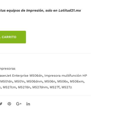
DE
A
tus equipos de Impresión, solo en Latitud21.mx
PR
HP
ESI
M5
.
ON
21
M5
110
L CARRITO
01
V
M5
06
M5
27
mpresoras
ORI
,
aserJet Enterprise M506dn
Impresora multifunción HP
GIN
,
,
,
,
,
,
,
M501dn
M501n
M506dnm
M506n
M506x
M506xm
,
,
,
,
,
x
M527cm
M527dn
M527dnm
M527f
M527z
AL