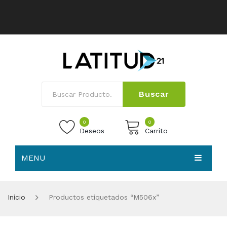
Buscar
0
0
Deseos
Carrito
MENU
No products in the cart.
HOME
Inicio
Productos etiquetados “M506x”
NOSOTROS
TIENDA