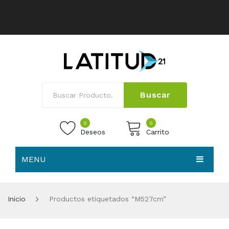
Buscar
0
0
Deseos
Carrito
MENU
No products in the cart.
HOME
Inicio
Productos etiquetados “M527cm”
NOSOTROS
TIENDA