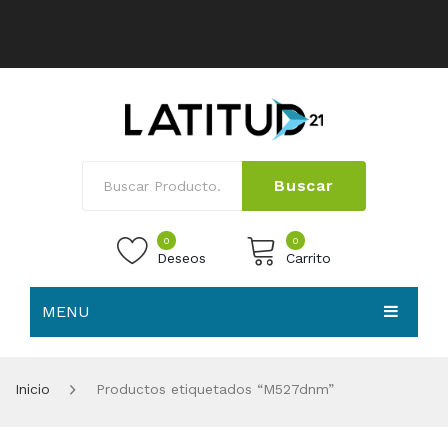
Buscar
0
0
Deseos
Carrito
MENU
No products in the cart.
HOME
Inicio
Productos etiquetados “M527dnm”
NOSOTROS
TIENDA