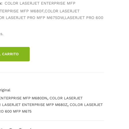
on:
COLOR LASERJET ENTERPRISE MFP
AN
AN
TERPRISE MFP M680F,COLOR LASERJET
A
A
OR LASERJET PRO MFP M675DW,LASERJET PRO 600
HP
HP
CF3
CF3
s.
22A
30A
YEL
NE
LO
GR
L CARRITO
W
O
iginal
,
ENTERPRISE MFP M680DN
COLOR LASERJET
,
 LASERJET ENTERPRISE MFP M680Z
COLOR LASERJET
RO 600 MFP M675