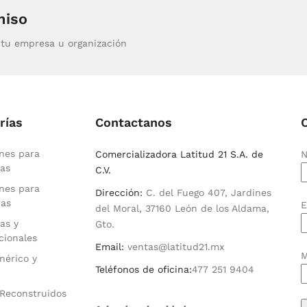
miso
tu empresa u organización
rías
Contactanos
nes para
Comercializadora Latitud 21 S.A. de
N
as
C.V.
nes para
Dirección:
C. del Fuego 407, Jardines
ras
E
del Moral, 37160 León de los Aldama,
as y
Gto.
cionales
Email:
ventas@latitud21.mx
M
nérico y
Teléfonos de oficina:
477 251 9404
Reconstruidos