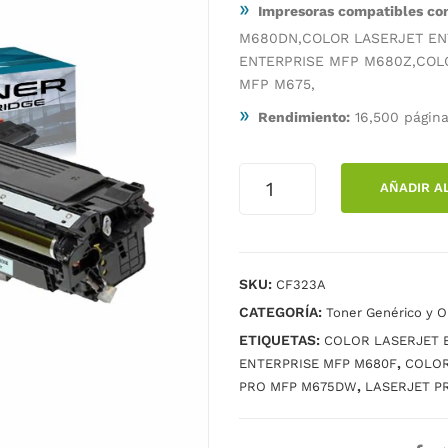
»
Impresoras compatibles c
M680DN,COLOR LASERJET EN
ENTERPRISE MFP M680Z,COL
MFP M675,
»
Rendimiento:
16,500 página
TÓNER
AÑADIR A
IGUANA
HP
CF323A
MAGENTA
SKU:
CF323A
cantidad
CATEGORÍA:
Toner Genérico y Or
ETIQUETAS:
COLOR LASERJET 
,
ENTERPRISE MFP M680F
COLOR
,
PRO MFP M675DW
LASERJET P