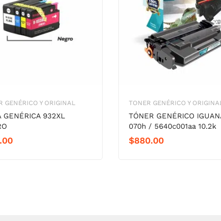
 GENÉRICO Y ORIGINAL
TONER GENÉRICO Y ORIGINA
A GENÉRICA 932XL
TÓNER GENÉRICO IGUAN
RO
070h / 5640c001aa 10.2k
.00
$
880.00