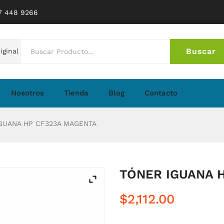
77 448 9266
Buscar
iginal
No 
Nosotros
Tienda
Blog
Contacto
GUANA HP CF323A MAGENTA
TÓNER IGUANA 
$
2,112.00