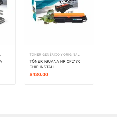
L
TONER GENÉRICO Y ORIGINAL
TONE
A
TÓNER IGUANA HP CF217X
Tone
CHIP INSTALL
121 
/ 5k.
$
430.00
$
60