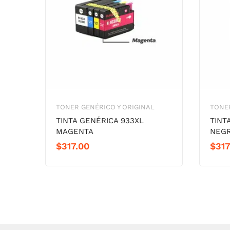
TONER GENÉRICO Y ORIGINAL
TONER
TINTA GENÉRICA 933XL
TINT
MAGENTA
NEG
$
317.00
$
317