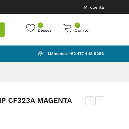
Mi cuenta
0
0
Deseos
Carrito
products in the cart.
Llámanos: ‪+52 477 448 9266‬
HP CF323A MAGENTA
ÓN
ÓN
ER
ER
IGU
IGU