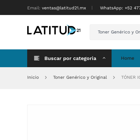
Email:
ventas@latitud21.mx
WhatsApp: ‪+52 4
Toner Genérico y Or
Buscar por categoria
Home
Inicio
Toner Genérico y Original
TÓNER I