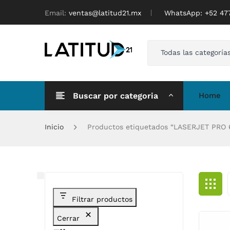
Email:
ventas@latitud21.mx
WhatsApp: ‪+52 4
Todas las categoría
Buscar por categoria
Home
Inicio
Productos etiquetados “LASERJET PRO
Filtrar productos
Cerrar