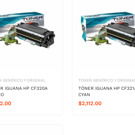
 GENÉRICO Y ORIGINAL
TONER GENÉRICO Y ORIGINA
R IGUANA HP CF320A
TÓNER IGUANA HP CF321
RO
CYAN
12.00
$
2,112.00