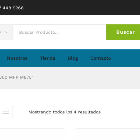
77 448 9266
Buscar
s
No 
Nosotros
Tienda
Blog
Contacto
 600 MFP M675”
Mostrando todos los 4 resultados