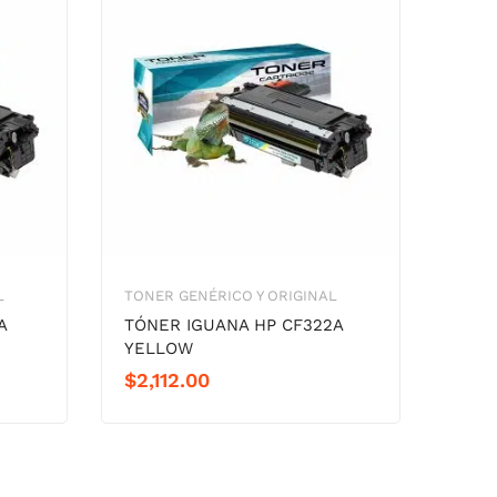
L
TONER GENÉRICO Y ORIGINAL
A
TÓNER IGUANA HP CF322A
YELLOW
$
2,112.00