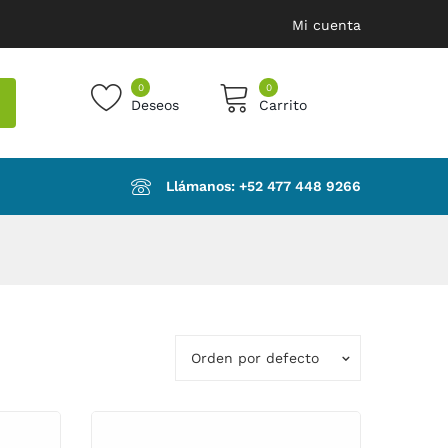
Mi cuenta
0
0
Deseos
Carrito
products in the cart.
Llámanos: ‪+52 477 448 9266‬
Orden por defecto