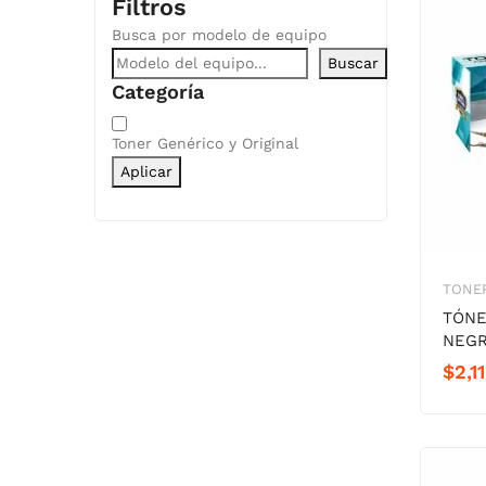
Filtros
Busca por modelo de equipo
Buscar
Categoría
Categoría
Toner Genérico y Original
Aplicar
TONER
TÓNE
NEG
$
2,1