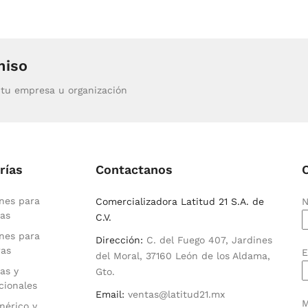
miso
tu empresa u organización
rías
Contactanos
nes para
Comercializadora Latitud 21 S.A. de
N
as
C.V.
nes para
Dirección:
C. del Fuego 407, Jardines
ras
E
del Moral, 37160 León de los Aldama,
as y
Gto.
cionales
Email:
ventas@latitud21.mx
M
nérico y