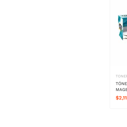
TONER
TÓNE
MAG
$
2,1