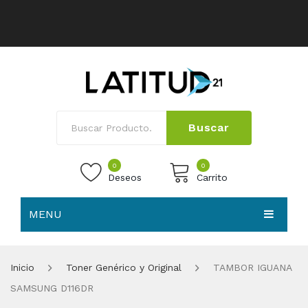
Buscar
0
0
Deseos
Carrito
MENU
No products in the cart.
HOME
Inicio
Toner Genérico y Original
TAMBOR IGUANA
NOSOTROS
SAMSUNG D116DR
TIENDA