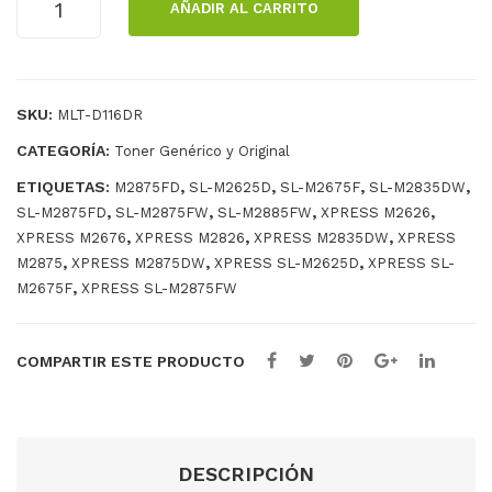
AÑADIR AL CARRITO
IGUANA
SAMSUNG
D116DR
cantidad
SKU:
MLT-D116DR
CATEGORÍA:
Toner Genérico y Original
ETIQUETAS:
,
,
,
,
M2875FD
SL-M2625D
SL-M2675F
SL-M2835DW
,
,
,
,
SL-M2875FD
SL-M2875FW
SL-M2885FW
XPRESS M2626
,
,
,
XPRESS M2676
XPRESS M2826
XPRESS M2835DW
XPRESS
,
,
,
M2875
XPRESS M2875DW
XPRESS SL-M2625D
XPRESS SL-
,
M2675F
XPRESS SL-M2875FW
COMPARTIR ESTE PRODUCTO
DESCRIPCIÓN