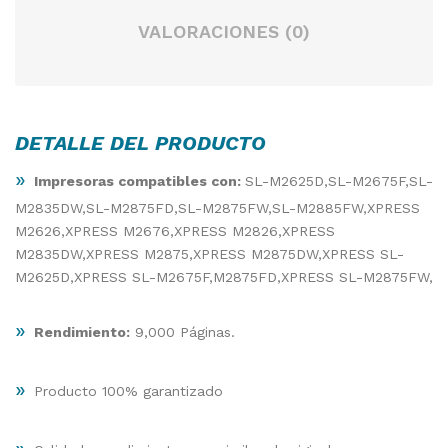
VALORACIONES (0)
DETALLE DEL PRODUCTO
»
Impresoras compatibles con:
SL-M2625D,SL-M2675F,SL-
M2835DW,SL-M2875FD,SL-M2875FW,SL-M2885FW,XPRESS
M2626,XPRESS M2676,XPRESS M2826,XPRESS
M2835DW,XPRESS M2875,XPRESS M2875DW,XPRESS SL-
M2625D,XPRESS SL-M2675F,M2875FD,XPRESS SL-M2875FW,
»
Rendimiento:
9,000 Páginas.
»
Producto 100% garantizado
»