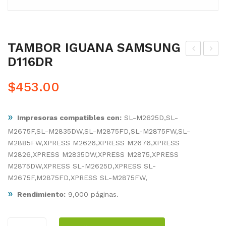
TAMBOR IGUANA SAMSUNG
D116DR
ÓN
ÓN
ER
ER
$
453.00
IGU
IGU
AN
AN
»
Impresoras compatibles con:
SL-M2625D,SL-
A
A
M2675F,SL-M2835DW,SL-M2875FD,SL-M2875FW,SL-
SA
SA
M2885FW,XPRESS M2626,XPRESS M2676,XPRESS
MS
MS
M2826,XPRESS M2835DW,XPRESS M2875,XPRESS
UN
UN
M2875DW,XPRESS SL-M2625D,XPRESS SL-
G
G
M2675F,M2875FD,XPRESS SL-M2875FW,
D11
D11
»
Rendimiento:
9,000 páginas.
1S
6L
TAMBOR