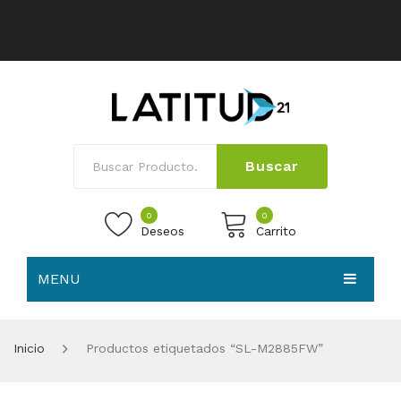
Buscar
0
0
Deseos
Carrito
MENU
No products in the cart.
HOME
Inicio
Productos etiquetados “SL-M2885FW”
NOSOTROS
TIENDA