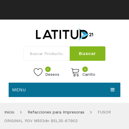
Buscar
0
0
Deseos
Carrito
MENU
No products in the cart.
HOME
Inicio
Refacciones para Impresoras
FUSOR
NOSOTROS
ORIGINAL 110V M553dn B5L35-67902
TIENDA