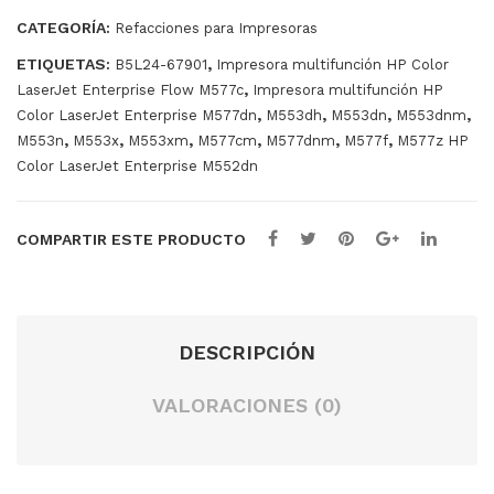
35-
cantidad
CATEGORÍA:
Refacciones para Impresoras
679
ETIQUETAS:
,
B5L24-67901
Impresora multifunción HP Color
02
,
LaserJet Enterprise Flow M577c
Impresora multifunción HP
,
,
,
,
Color LaserJet Enterprise M577dn
M553dh
M553dn
M553dnm
,
,
,
,
,
,
M553n
M553x
M553xm
M577cm
M577dnm
M577f
M577z HP
Color LaserJet Enterprise M552dn
COMPARTIR ESTE PRODUCTO
DESCRIPCIÓN
VALORACIONES (0)