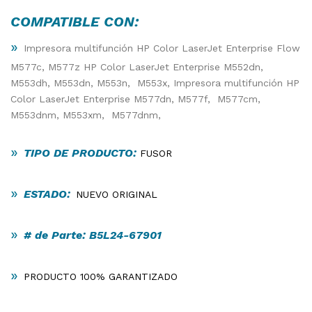
COMPATIBLE CON:
»
Impresora multifunción HP Color LaserJet Enterprise Flow
M577c, M577z HP Color LaserJet Enterprise M552dn,
M553dh, M553dn, M553n, M553x, Impresora multifunción HP
Color LaserJet Enterprise M577dn, M577f, M577cm,
M553dnm, M553xm, M577dnm,
»
TIPO DE PRODUCTO:
FUSOR
»
ESTADO:
NUEVO ORIGINAL
»
# de Parte: B5L24-67901
»
PRODUCTO 100% GARANTIZADO