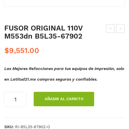
FUSOR ORIGINAL 110V
M553dn B5L35-67902
US
AN
OR
DA
$
9,551.00
GE
DE
NE
TR
Las Mejores Refacciones para tus equipos de Impresión, solo
RIC
AN
O
SFE
en Latitud21.mx compras seguras y confiables.
110
RE
V
NCI
FUSOR
AÑADIR AL CARRITO
M5
A
ORIGINAL
110V
53d
M5
M553dn
n
53D
B5L35-
B5L
N
SKU:
RI-B5L35-67902-O
67902