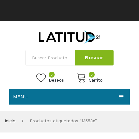
Buscar
0
0
Deseos
Carrito
MENU
No products in the cart.
HOME
Inicio
Productos etiquetados “M553x”
NOSOTROS
TIENDA