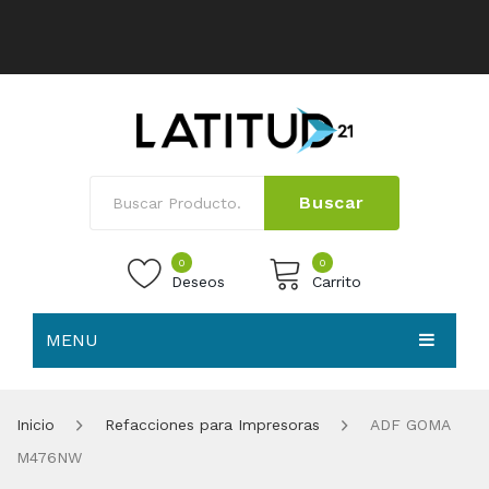
Buscar
0
0
Deseos
Carrito
MENU
No products in the cart.
HOME
Inicio
Refacciones para Impresoras
ADF GOMA
NOSOTROS
M476NW
TIENDA