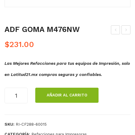
ADF GOMA M476NW
US
DF
$
231.00
OR
PA
GE
D
Las Mejores Refacciones para tus equipos de Impresión, solo
NE
DE
RIC
SE
en Latitud21.mx compras seguras y confiables.
O
PA
M4
RA
ADF
AÑADIR AL CARRITO
76
CIO
GOMA
M476NW
NW
N
cantidad
RM
M4
2-
76
SKU:
RI-CF288-60015
547
NW
CATEGORÍA:
Refacciones para Impresoras