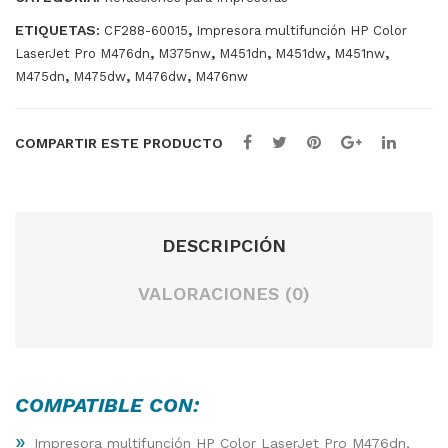
6
ETIQUETAS:
,
CF288-60015
Impresora multifunción HP Color
,
,
,
,
,
LaserJet Pro M476dn
M375nw
M451dn
M451dw
M451nw
,
,
,
M475dn
M475dw
M476dw
M476nw
COMPARTIR ESTE PRODUCTO
DESCRIPCIÓN
VALORACIONES (0)
COMPATIBLE CON:
»
Impresora multifunción HP Color LaserJet Pro M476dn,