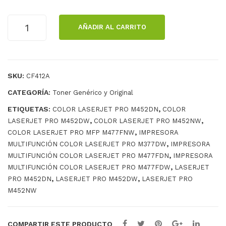
A
TÓNER
AÑADIR AL CARRITO
IGUANA
HP
CF412A
YELLOW
SKU:
CF412A
cantidad
CATEGORÍA:
Toner Genérico y Original
ETIQUETAS:
,
COLOR LASERJET PRO M452DN
COLOR
,
,
LASERJET PRO M452DW
COLOR LASERJET PRO M452NW
,
COLOR LASERJET PRO MFP M477FNW
IMPRESORA
,
MULTIFUNCIÓN COLOR LASERJET PRO M377DW
IMPRESORA
,
MULTIFUNCIÓN COLOR LASERJET PRO M477FDN
IMPRESORA
,
MULTIFUNCIÓN COLOR LASERJET PRO M477FDW
LASERJET
,
,
PRO M452DN
LASERJET PRO M452DW
LASERJET PRO
M452NW
COMPARTIR ESTE PRODUCTO