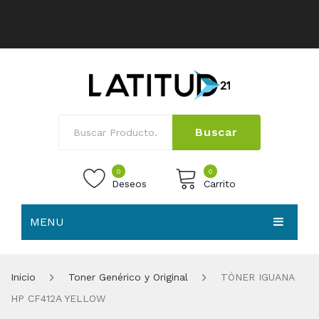
Buscar
0
0
Deseos
Carrito
MENU
No products in the cart.
HOME
Inicio
Toner Genérico y Original
TÓNER IGUANA
NOSOTROS
HP CF412A YELLOW
TIENDA