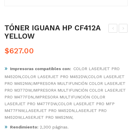
TÓNER IGUANA HP CF412A
YELLOW
ÓN
ÓN
ER
ER
$
627.00
IGU
IGU
AN
AN
»
Impresoras compatibles con:
COLOR LASERJET PRO
A
A
M452DN,COLOR LASERJET PRO M452DW,COLOR LASERJET
HP
HP
PRO M452NW,IMPRESORA MULTIFUNCIÓN COLOR LASERJET
CF
CF
PRO M377DW,IMPRESORA MULTIFUNCIÓN COLOR LASERJET
411
413
PRO M477FDN,IMPRESORA MULTIFUNCIÓN COLOR
A
A
LASERJET PRO M477FDW,COLOR LASERJET PRO MFP
M477FNW,LASERJET PRO M452DN,LASERJET PRO
CYA
MA
M452DW,LASERJET PRO M452NW,
N
GE
»
Rendimiento:
2,300 páginas.
NT