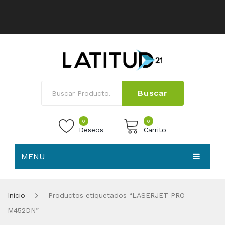
Buscar
0
0
Deseos
Carrito
MENU
No products in the cart.
HOME
Inicio
Productos etiquetados “LASERJET PRO
NOSOTROS
M452DN”
TIENDA