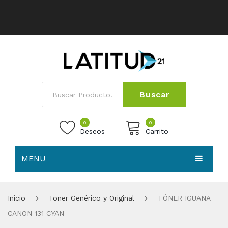
Buscar
0
0
Deseos
Carrito
MENU
No products in the cart.
HOME
Inicio
Toner Genérico y Original
TÓNER IGUANA
NOSOTROS
CANON 131 CYAN
TIENDA