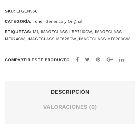
O
O
CYAN
SKU:
LTGEN556
cantidad
CATEGORÍA:
Toner Genérico y Original
ETIQUETAS:
,
,
131
IMAGECLASS LBP7110CW
IMAGECLASS
,
,
MF624CW
IMAGECLASS MF628CW
IMAGECLASS MF8280CW
COMPARTIR ESTE PRODUCTO
DESCRIPCIÓN
VALORACIONES (0)