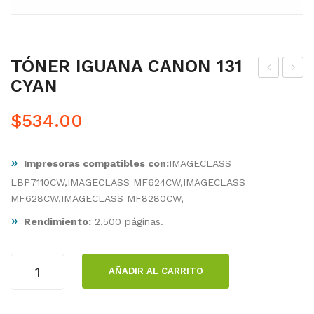
TÓNER IGUANA CANON 131
CYAN
ÓN
ÓN
ER
ER
$
534.00
IGU
IGU
AN
AN
»
Impresoras compatibles con:
IMAGECLASS
A
A
LBP7110CW,IMAGECLASS MF624CW,IMAGECLASS
CA
CA
MF628CW,IMAGECLASS MF8280CW,
NO
NO
»
Rendimiento:
2,500 páginas.
N
N
118
131
TÓNER
AM
AM
AÑADIR AL CARRITO
IGUANA
ARI
ARI
CANON
LL
LL
131