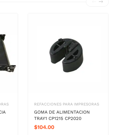
ORAS
REFACCIONES PARA IMPRESORAS
REFA
IA
GOMA DE ALIMENTACION
KIT
TRAY1 CP1215 CP2020
CAN
$
104.00
$
1,