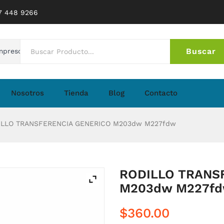
77 448 9266
Buscar
mpresoras
No 
Nosotros
Tienda
Blog
Contacto
LLO TRANSFERENCIA GENERICO M203dw M227fdw
RODILLO TRANS
M203dw M227f
$
360.00