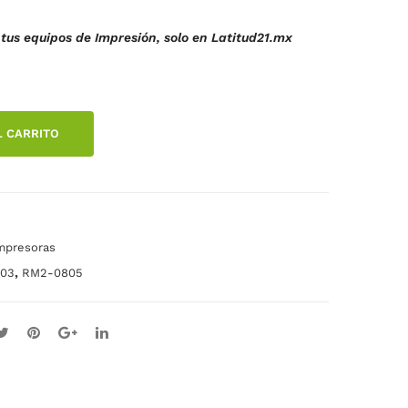
NE
22T
tus equipos de Impresión, solo en Latitud21.mx
RIC
PAR
A
A
.
M2
M2
03d
03
L CARRITO
w
DW
M2
M2
27f
27F
dw
DW
mpresoras
,
203
RM2-0805