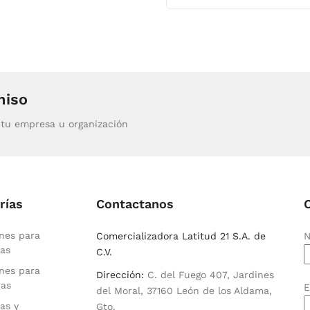
miso
tu empresa u organización
rías
Contactanos
nes para
Comercializadora Latitud 21 S.A. de
N
as
C.V.
nes para
Dirección:
C. del Fuego 407, Jardines
ras
E
del Moral, 37160 León de los Aldama,
as y
Gto.