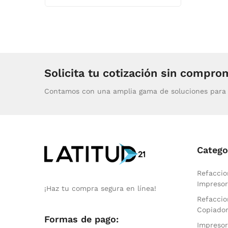
Solicita tu cotización sin compro
Contamos con una amplia gama de soluciones para 
Catego
Refaccio
Impresor
¡Haz tu compra segura en línea!
Refaccio
Copiado
Formas de pago:
Impresor