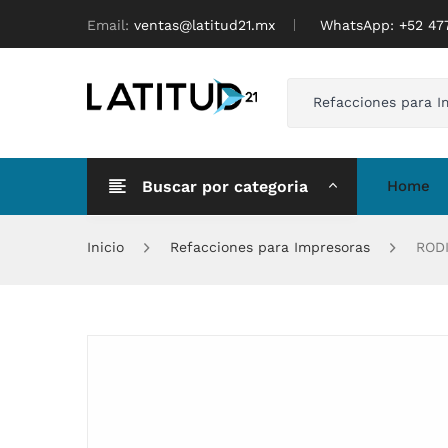
Email:
ventas@latitud21.mx
WhatsApp: ‪+52 4
Refacciones para I
Buscar por categoria
Home
Inicio
Refacciones para Impresoras
RODI