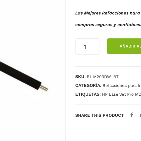
Las Mejores Refacciones para 
compras seguras y confiables
RODILLO
AÑADIR A
TRANSFERENCIA
GENERICO
M203dw
M227fdw
SKU:
RI-M203DW-RT
cantidad
CATEGORÍA:
Refacciones para I
ETIQUETAS:
HP LaserJet Pro M
SHARE THIS PRODUCT