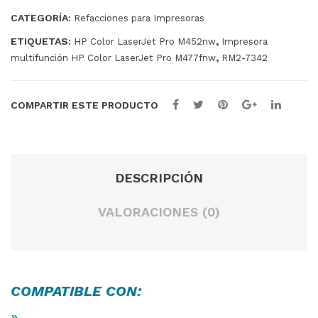
588
M4
7342
CATEGORÍA:
Refacciones para Impresoras
1
52
cantidad
ETIQUETAS:
,
HP Color LaserJet Pro M452nw
Impresora
M4
M4
,
multifunción HP Color LaserJet Pro M477fnw
RM2-7342
77
77
ORI
COMPARTIR ESTE PRODUCTO
GIN
AL
DESCRIPCIÓN
VALORACIONES (0)
COMPATIBLE CON:
»