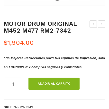
MOTOR DRUM ORIGINAL
M452 M477 RM2-7342
IT
ODI
GO
LL
$
1,904.00
MA
O
S
TR
Las Mejores Refacciones para tus equipos de Impresión, solo
TR
AN
AY2
SFE
en Latitud21.mx compras seguras y confiables.
RM
RE
2-
NCI
MOTOR
AÑADIR AL CARRITO
557
A
DRUM
ORIGINAL
7
ORI
M452
557
GIN
M477
6
AL
SKU:
RI-RM2-7342
RM2-