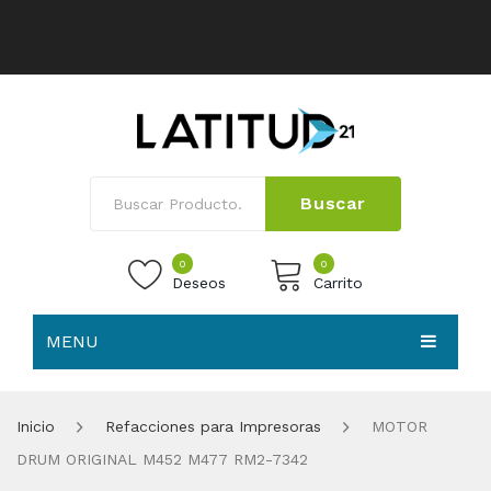
Buscar
0
0
Deseos
Carrito
MENU
No products in the cart.
HOME
Inicio
Refacciones para Impresoras
MOTOR
NOSOTROS
DRUM ORIGINAL M452 M477 RM2-7342
TIENDA