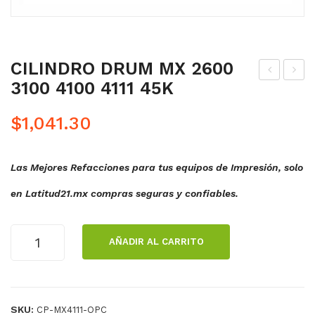
CILINDRO DRUM MX 2600
3100 4100 4111 45K
IT
ILI
CHI
ND
$
1,041.30
PS
RO
RE
DR
Las Mejores Refacciones para tus equipos de Impresión, solo
CA
UM
RG
MX
en Latitud21.mx compras seguras y confiables.
A
260
MX-
0
CILINDRO
AÑADIR AL CARRITO
4111
310
DRUM
MX
CM
0
2600
YK
410
3100
0
SKU:
CP-MX4111-OPC
4100