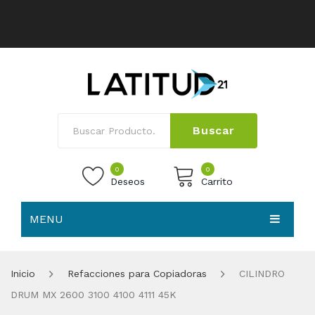
Buscar
0
0
Deseos
Carrito
MENU
No products in the cart.
HOME
Inicio
Refacciones para Copiadoras
CILINDRO
NOSOTROS
DRUM MX 2600 3100 4100 4111 45K
TIENDA