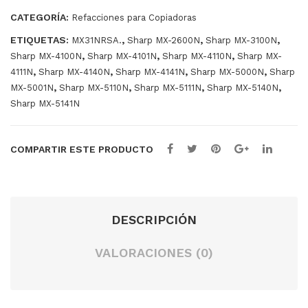
4111
4111
CATEGORÍA:
Refacciones para Copiadoras
100
45K
ETIQUETAS:
,
,
,
MX31NRSA.
Sharp MX-2600N
Sharp MX-3100N
cantidad
K
,
,
,
Sharp MX-4100N
Sharp MX-4101N
Sharp MX-4110N
Sharp MX-
,
,
,
,
4111N
Sharp MX-4140N
Sharp MX-4141N
Sharp MX-5000N
Sharp
,
,
,
,
MX-5001N
Sharp MX-5110N
Sharp MX-5111N
Sharp MX-5140N
Sharp MX-5141N
COMPARTIR ESTE PRODUCTO
DESCRIPCIÓN
VALORACIONES (0)