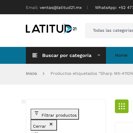
Email:
ventas@latitud21.mx
WhatsApp: ‪+52 4
Todas las categoría
Buscar por categoria
Home
Inicio
Productos etiquetados “Sharp MX-4110N
Filtrar productos
Cerrar