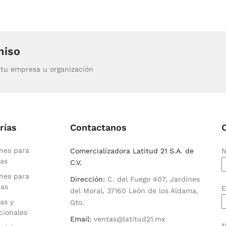
miso
tu empresa u organización
rías
Contactanos
nes para
Comercializadora Latitud 21 S.A. de
N
as
C.V.
nes para
Dirección:
C. del Fuego 407, Jardines
ras
E
del Moral, 37160 León de los Aldama,
as y
Gto.
cionales
Email:
ventas@latitud21.mx
M