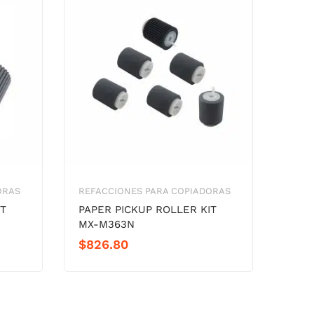
ORAS
REFACCIONES PARA COPIADORAS
IT
PAPER PICKUP ROLLER KIT
MX-M363N
$
826.80