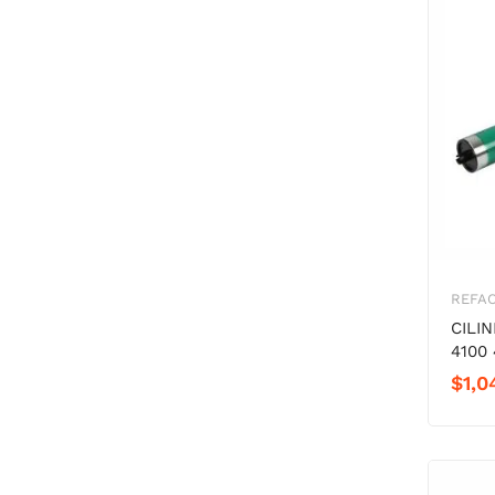
REFA
CILI
4100 
$
1,0