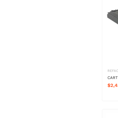
REFA
CART
$
2,4