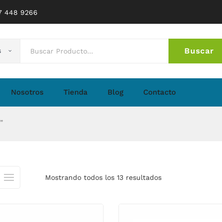
77 448 9266
Buscar
s
No 
Nosotros
Tienda
Blog
Contacto
”
Mostrando todos los 13 resultados