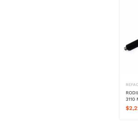
REFA
RODI
3110 
$
2,2