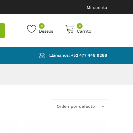
Mi cuenta
0
0
Deseos
Carrito
products in the cart.
Llámanos: ‪+52 477 448 9266‬
Orden por defecto