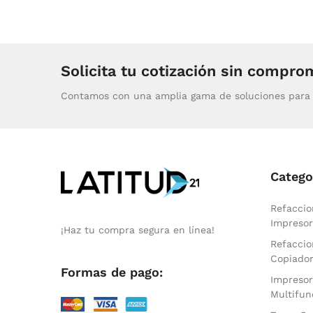
Solicita tu cotización sin compro
Contamos con una amplia gama de soluciones para 
Catego
Refaccio
Impresor
¡Haz tu compra segura en línea!
Refaccio
Copiado
Formas de pago:
Impresor
Multifun