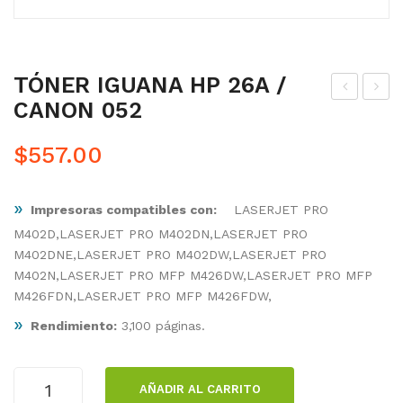
TÓNER IGUANA HP 26A /
CANON 052
ÓN
ÓN
ER
ER
$
557.00
IGU
IGU
AN
AN
»
Impresoras compatibles con:
LASERJET PRO
A
A
M402D,LASERJET PRO M402DN,LASERJET PRO
HP
HP
M402DNE,LASERJET PRO M402DW,LASERJET PRO
64X
26X
M402N,LASERJET PRO MFP M426DW,LASERJET PRO MFP
90X
/
M426FDN,LASERJET PRO MFP M426FDW,
CA
»
Rendimiento:
3,100 páginas.
NO
N
TÓNER
052
AÑADIR AL CARRITO
IGUANA