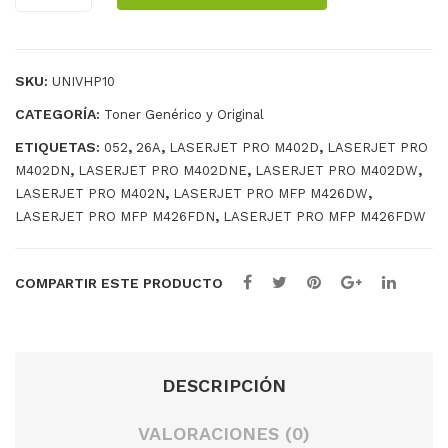
H
HP
26A
/
SKU:
UNIVHP10
CANON
052
CATEGORÍA:
Toner Genérico y Original
cantidad
ETIQUETAS:
,
,
,
052
26A
LASERJET PRO M402D
LASERJET PRO
,
,
,
M402DN
LASERJET PRO M402DNE
LASERJET PRO M402DW
,
,
LASERJET PRO M402N
LASERJET PRO MFP M426DW
,
LASERJET PRO MFP M426FDN
LASERJET PRO MFP M426FDW
COMPARTIR ESTE PRODUCTO
DESCRIPCIÓN
VALORACIONES (0)