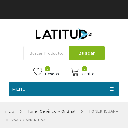
Buscar
0
0
Deseos
Carrito
MENU
No products in the cart.
HOME
Inicio
Toner Genérico y Original
TÓNER IGUANA
NOSOTROS
HP 26A / CANON 052
TIENDA