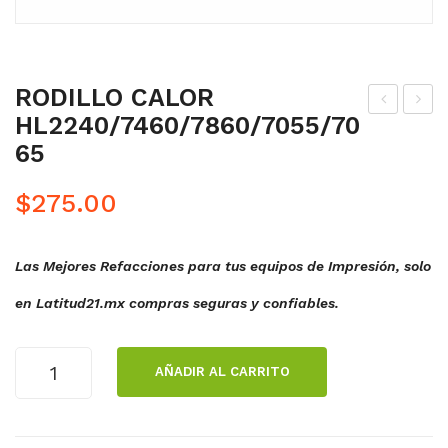
RODILLO CALOR
HL2240/7460/7860/7055/70
ODI
ODI
65
LL
LL
O
O
$
275.00
CA
DE
LO
CA
Las Mejores Refacciones para tus equipos de Impresión, solo
R
LO
DC
R
en Latitud21.mx compras seguras y confiables.
P80
MF
60/
C99
RODILLO
AÑADIR AL CARRITO
806
70/
CALOR
HL2240/7460/7860/7055/7065
5/8
956
cantidad
080
0