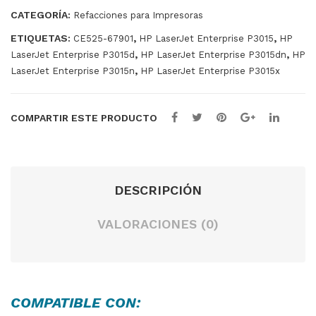
AY2
cantidad
CATEGORÍA:
Refacciones para Impresoras
P30
ETIQUETAS:
,
,
CE525-67901
HP LaserJet Enterprise P3015
HP
15
,
,
LaserJet Enterprise P3015d
HP LaserJet Enterprise P3015dn
HP
,
LaserJet Enterprise P3015n
HP LaserJet Enterprise P3015x
COMPARTIR ESTE PRODUCTO
DESCRIPCIÓN
VALORACIONES (0)
COMPATIBLE CON: