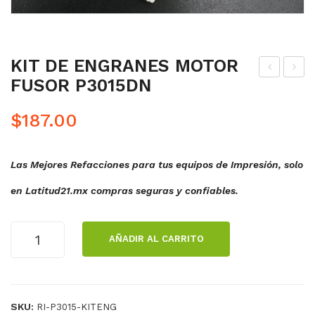
KIT DE ENGRANES MOTOR
FUSOR P3015DN
AD
NS
DE
AM
$
187.00
SE
BL
PA
E
Las Mejores Refacciones para tus equipos de Impresión, solo
RA
GO
CIO
MA
en Latitud21.mx compras seguras y confiables.
N
ALI
TR
ME
KIT
AÑADIR AL CARRITO
AY1
NT
DE
ENGRANES
P30
ACI
MOTOR
15
ON
FUSOR
TR
SKU:
RI-P3015-KITENG
P3015DN