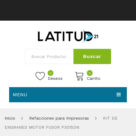
Buscar
0
0
Deseos
Carrito
MENU
No products in the cart.
HOME
Inicio
Refacciones para Impresoras
KIT DE
NOSOTROS
ENGRANES MOTOR FUSOR P3015DN
TIENDA