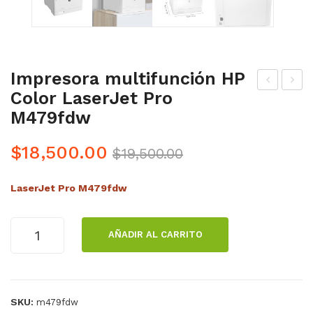
Impresora multifunción HP
Color LaserJet Pro
AM
mp
M479fdw
BO
res
R
ora
Original
Current
$
18,500.00
$
19,500.00
IGU
Mul
price
price
AN
tifu
LaserJet Pro M479fdw
was:
is:
A
nci
$19,500.00.
$18,500.00.
BR
ona
Impresora
AÑADIR AL CARRITO
OT
l
multifunción
HE
Can
HP
Color
R
on
LaserJet
DR
ima
SKU:
m479fdw
Pro