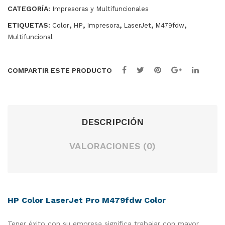
420
geC
M479fdw
CATEGORÍA:
Impresoras y Multifuncionales
LAS
cantidad
ETIQUETAS:
,
,
,
,
,
Color
HP
Impresora
LaserJet
M479fdw
S
Multifuncional
MF
455
COMPARTIR ESTE PRODUCTO
dw
DESCRIPCIÓN
VALORACIONES (0)
HP Color LaserJet Pro M479fdw Color
Tener éxito con su empresa significa trabajar con mayor