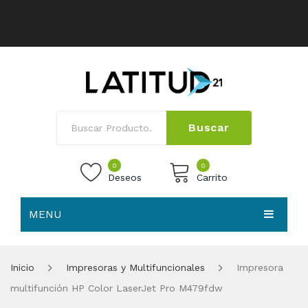
Buscar
0
0
Deseos
Carrito
MENU
No products in the cart.
HOME
Inicio
Impresoras y Multifuncionales
Impresora
NOSOTROS
multifunción HP Color LaserJet Pro M479fdw
TIENDA