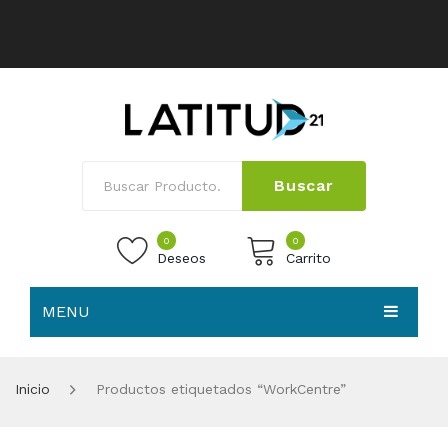
Buscar
0
0
Deseos
Carrito
MENU
No products in the cart.
HOME
Inicio
Productos etiquetados “WorkCentre”
NOSOTROS
TIENDA