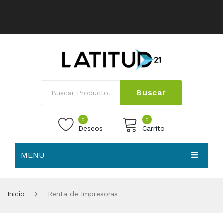
Buscar
0
0
Deseos
Carrito
MENU
No products in the cart.
HOME
Inicio
Renta de Impresoras
NOSOTROS
TIENDA