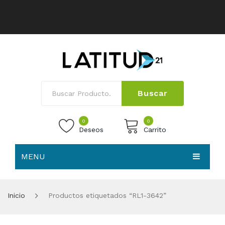
Buscar
0
0
Deseos
Carrito
MENU
No products in the cart.
HOME
Inicio
Productos etiquetados “RL1-3642”
NOSOTROS
TIENDA