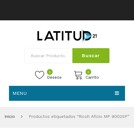
Buscar
0
0
Deseos
Carrito
MENU
No products in the cart.
HOME
Inicio
Productos etiquetados “Ricoh Aficio MP 9002SP”
NOSOTROS
TIENDA