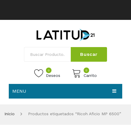
Buscar
0
0
Deseos
Carrito
MENU
No products in the cart.
HOME
Inicio
Productos etiquetados “Ricoh Aficio MP 6500”
NOSOTROS
TIENDA